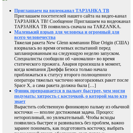
Приглашаем на видеоканал ТАРЗАНКА ТВ
Приглашаем посетителей нашего сайта на видео-канал
ТАРЗАНКА ТВ! Сообщение Приглашаем на видеоканал
ТАРЗАНКА ТВ появились сначала на TARZANKA.
Маленький взрыв для человека и огромный для
всего человечества
Тяжелая ракета New Glenn компании Blue Origin (США)
взорвалась во время огневых испытаний перед
запланированным на следующую неделю запуском.
Специалисты сообщили об «аномалии» во время
статического прожига. Авария произошла в момент,
когда компания Джеффа Безоса только начала
приближаться к статусу второго полноценного
оператора тяжелых частично многоразовых ракет после
Space X, а сама ракета должна была […]
Финик превращается в пальму быстрее, чем могли
подумать: хитрость с косточкой, о которой мало кто
знает
Вырастить собственную финиковую пальму из обычной
косточки — вполне достижимая задача. Процесс
неторопливый, но увлекательный. Чтобы всходы
появились быстрее и развивались без проблем, важно
заранее понимать, как подготовить косточку, выбрать