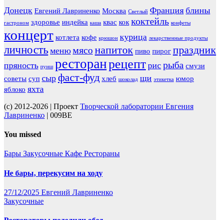
Донецк
Франция
блины
Евгений Лавриненко
Москва
Светлый
коктейль
здоровье
индейка
квас
кок
гастроном
каша
конфеты
концерт
курица
котлета
кофе
крюшон
лекарственные продукты
личность
напиток
праздник
мясо
меню
пиво
пирог
ресторан
рецепт
рыба
пряность
рис
смузи
пунш
фаст-фуд
сыр
щи
советы
суп
хлеб
юмор
шоколад
этикетка
яхта
яблоко
(c) 2012-2026 | Проект
Творческой лаборатории Евгения
Лавриненко
| 009BE
You missed
Бары
Закусочные
Кафе
Рестораны
Не бары, перекусим на ходу
27/12/2025
Евгений Лавриненко
Закусочные