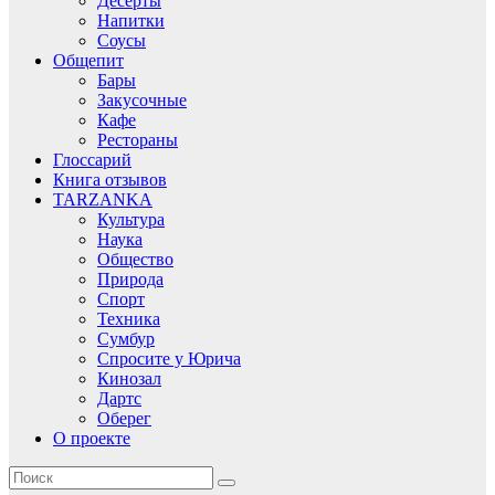
Десерты
Напитки
Соусы
Общепит
Бары
Закусочные
Кафе
Рестораны
Глоссарий
Книга отзывов
TARZANKA
Культура
Наука
Общество
Природа
Спорт
Техника
Сумбур
Спросите у Юрича
Кинозал
Дартс
Оберег
О проекте