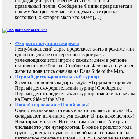
подходящий грунт, обеспечить свет, тепло и
правильный полив. Сообщение Финик превращается в
пальму быстрее, чем могли подумать: хитрость с
косточкой, о которой мало кто знает […]
Darts Side of the Man
Февраль получился жарким
Республиканский дартс продолжает жить в режиме «ни
одной недели без интересного турнира», а
увлекающихся этой игрой с каждым днем в регионе
становится все больше. Сообщение Февраль получился
жарким появились сначала на Darts Side of the Man.
Первый детско-родительский турнир
8 февраля в донецком дартс-клубе «Террикон» прошёл
Первый детско-родительский турнир! Сообщение
Первый детско-родительский турнир появились сначала
на Darts Side of the Man.
Новый год начали с Новой игры!
Одним из главных тотемов в дартс являются числа. Их
складывают, вычитают, умножают. В них даже целятся!
Некоторые молятся. Но все с ними играют. А игры с
числами это уже нумерология. В конце прошлого года
группа донецких нумерологов обратила внимание на
интересное сочетание чисел 20 и 25. Сообщение Новый