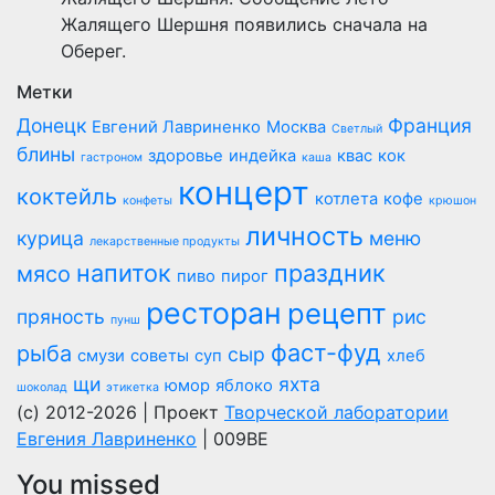
Жалящего Шершня появились сначала на
Оберег.
Метки
Донецк
Франция
Евгений Лавриненко
Москва
Светлый
блины
здоровье
индейка
квас
кок
гастроном
каша
концерт
коктейль
котлета
кофе
конфеты
крюшон
личность
курица
меню
лекарственные продукты
напиток
праздник
мясо
пиво
пирог
ресторан
рецепт
пряность
рис
пунш
фаст-фуд
рыба
сыр
смузи
советы
суп
хлеб
щи
яхта
юмор
яблоко
шоколад
этикетка
(c) 2012-2026 | Проект
Творческой лаборатории
Евгения Лавриненко
| 009BE
You missed