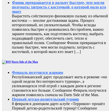
Финик превращается в пальму быстрее, чем могли
подумать: хитрость с косточкой, о которой мало кто
знает
Вырастить собственную финиковую пальму из обычной
косточки — вполне достижимая задача. Процесс
неторопливый, но увлекательный. Чтобы всходы
появились быстрее и развивались без проблем, важно
заранее понимать, как подготовить косточку, выбрать
подходящий грунт, обеспечить свет, тепло и
правильный полив. Сообщение Финик превращается в
пальму быстрее, чем могли подумать: хитрость с
косточкой, о которой мало кто знает […]
Darts Side of the Man
Февраль получился жарким
Республиканский дартс продолжает жить в режиме «ни
одной недели без интересного турнира», а
увлекающихся этой игрой с каждым днем в регионе
становится все больше. Сообщение Февраль получился
жарким появились сначала на Darts Side of the Man.
Первый детско-родительский турнир
8 февраля в донецком дартс-клубе «Террикон» прошёл
Первый детско-родительский турнир! Сообщение