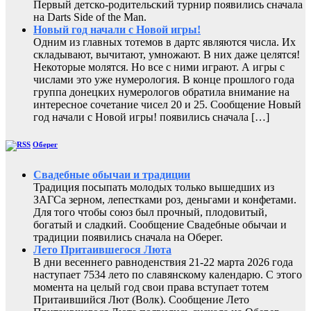
Первый детско-родительский турнир появились сначала
на Darts Side of the Man.
Новый год начали с Новой игры!
Одним из главных тотемов в дартс являются числа. Их
складывают, вычитают, умножают. В них даже целятся!
Некоторые молятся. Но все с ними играют. А игры с
числами это уже нумерология. В конце прошлого года
группа донецких нумерологов обратила внимание на
интересное сочетание чисел 20 и 25. Сообщение Новый
год начали с Новой игры! появились сначала […]
Оберег
Свадебные обычаи и традиции
Традиция посыпать молодых только вышедших из
ЗАГСа зерном, лепестками роз, деньгами и конфетами.
Для того чтобы союз был прочный, плодовитый,
богатый и сладкий. Сообщение Свадебные обычаи и
традиции появились сначала на Оберег.
Лето Притаившегося Люта
В дни весеннего равноденствия 21-22 марта 2026 года
наступает 7534 лето по славянскому календарю. С этого
момента на целый год свои права вступает тотем
Притаившийся Лют (Волк). Сообщение Лето