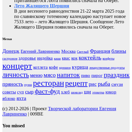
Притаившегося Люта появились сначала на Оберег.
Лето Жалящего Шершня
В дни весеннего равноденствия 21-22 марта 2025 года
по славянскому тотемному календарю наступает новое
7533 лето – лето Жалящего Шершня. Сообщение Лето
Жалящего Шершня появились сначала на Оберег.
Метки
Донецк
Франция
блины
Евгений Лавриненко
Москва
Светлый
коктейль
здоровье
индейка
квас
кок
гастроном
каша
конфеты
концерт
курица
котлета
кофе
крюшон
лекарственные продукты
личность
напиток
праздник
мясо
меню
пиво
пирог
ресторан
рецепт
рыба
пряность
рис
смузи
пунш
фаст-фуд
сыр
щи
советы
суп
хлеб
юмор
шоколад
этикетка
яхта
яблоко
(c) 2012-2026 | Проект
Творческой лаборатории Евгения
Лавриненко
| 009BE
You missed