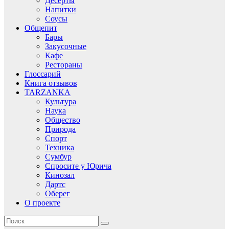
Десерты
Напитки
Соусы
Общепит
Бары
Закусочные
Кафе
Рестораны
Глоссарий
Книга отзывов
TARZANKA
Культура
Наука
Общество
Природа
Спорт
Техника
Сумбур
Спросите у Юрича
Кинозал
Дартс
Оберег
О проекте