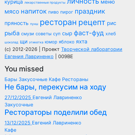
личность
курица
меню
лекарственные продукты
напиток
праздник
мясо
пиво
пирог
ресторан
рецепт
пряность
рис
пунш
фаст-фуд
рыба
сыр
смузи
советы
суп
хлеб
щи
яхта
юмор
яблоко
шоколад
этикетка
(c) 2012-2026 | Проект
Творческой лаборатории
Евгения Лавриненко
| 009BE
You missed
Бары
Закусочные
Кафе
Рестораны
Не бары, перекусим на ходу
27/12/2025
Евгений Лавриненко
Закусочные
Рестораторы поделили обед
13/12/2025
Евгений Лавриненко
Кафе