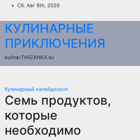
Перейти
Сб. Авг 8th, 2026
к
содержимому
КУЛИНАРНЫЕ
ПРИКЛЮЧЕНИЯ
kulinar.TARZANKA.su
Кулинарный калейдоскоп
Семь продуктов,
которые
необходимо