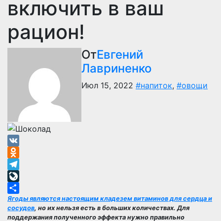
включить в ваш
рацион!
От
Евгений
Лавриненко
Июл 15, 2022
#напиток
,
#овощи
VK
Odnoklassniki
Telegram
LiveJournal
Ягоды являются настоящим кладезем витаминов для сердца и
Отправить
сосудов
, но их нельзя есть в больших количествах. Для
поддержания полученного эффекта нужно правильно