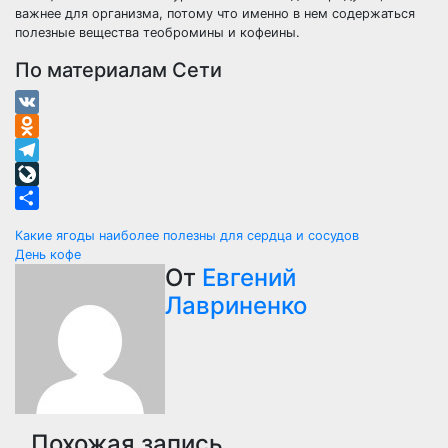
важнее для организма, потому что именно в нем содержаться
полезные вещества теобромины и кофеины.
По материалам Сети
VK
Odnoklassniki
Telegram
LiveJournal
Отправить
Навигация
Какие ягоды наиболее полезны для сердца и сосудов
День кофе
по
От
Евгений
Лавриненко
записям
Похожая запись