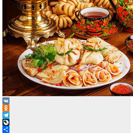
VK
Odnoklassniki
Telegram
LiveJournal