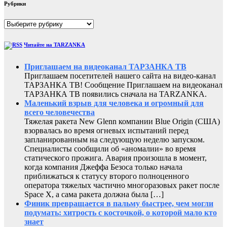
Рубрики
Рубрики
Читайте на TARZANKA
Приглашаем на видеоканал ТАРЗАНКА ТВ
Приглашаем посетителей нашего сайта на видео-канал
ТАРЗАНКА ТВ! Сообщение Приглашаем на видеоканал
ТАРЗАНКА ТВ появились сначала на TARZANKA.
Маленький взрыв для человека и огромный для
всего человечества
Тяжелая ракета New Glenn компании Blue Origin (США)
взорвалась во время огневых испытаний перед
запланированным на следующую неделю запуском.
Специалисты сообщили об «аномалии» во время
статического прожига. Авария произошла в момент,
когда компания Джеффа Безоса только начала
приближаться к статусу второго полноценного
оператора тяжелых частично многоразовых ракет после
Space X, а сама ракета должна была […]
Финик превращается в пальму быстрее, чем могли
подумать: хитрость с косточкой, о которой мало кто
знает