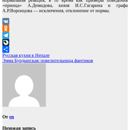
нормальная реакция, в то время как примеры поведения
«принца» А.Демидова, князя И.С.Гагарина и графа
А.Р.Воронцова — исключения, отклонение от нормы.
VK
Odnoklassniki
Telegram
LiveJournal
Навигация
Русская кухня в Непале
Отправить
Эмма Бурдынская: повелительница фантиков
по
записям
От
en
Похожая запись