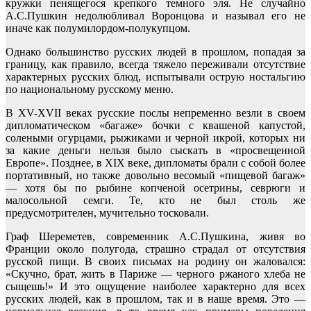
кружки пенящегося крепкого темного эля. Не случайно
А.С.Пушкин недолюбливал Воронцова и называл его не
иначе как полумилордом-полукупцом.
Однако большинство русских людей в прошлом, попадая за
границу, как правило, всегда тяжело переживали отсутствие
характерных русских блюд, испытывали острую ностальгию
по национальному русскому меню.
В XV-XVII веках русские послы непременно везли в своем
дипломатическом «багаже» бочки с квашеной капустой,
солеными огурцами, рыжиками и черной икрой, которых ни
за какие деньги нельзя было сыскать в «просвещенной
Европе». Позднее, в XIX веке, дипломаты брали с собой более
портативный, но также довольно весомый «пищевой багаж»
— хотя бы по рыбине копченой осетрины, севрюги и
малосольной семги. Те, кто не был столь же
предусмотрителен, мучительно тосковали.
Граф Шереметев, современник А.С.Пушкина, живя во
Франции около полугода, страшно страдал от отсутствия
русской пищи. В своих письмах на родину он жаловался:
«Скучно, брат, жить в Париже — черного ржаного хлеба не
сыщешь!» И это ощущение наиболее характерно для всех
русских людей, как в прошлом, так и в наше время. Это —