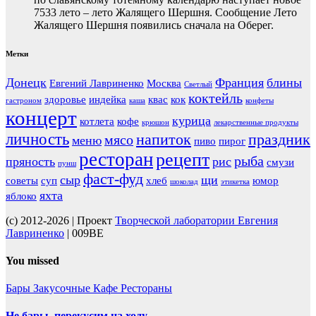
7533 лето – лето Жалящего Шершня. Сообщение Лето
Жалящего Шершня появились сначала на Оберег.
Метки
Донецк
Франция
блины
Евгений Лавриненко
Москва
Светлый
коктейль
здоровье
индейка
квас
кок
гастроном
каша
конфеты
концерт
курица
котлета
кофе
крюшон
лекарственные продукты
личность
напиток
праздник
мясо
меню
пиво
пирог
ресторан
рецепт
рыба
пряность
рис
смузи
пунш
фаст-фуд
сыр
щи
советы
суп
хлеб
юмор
шоколад
этикетка
яхта
яблоко
(c) 2012-2026 | Проект
Творческой лаборатории Евгения
Лавриненко
| 009BE
You missed
Бары
Закусочные
Кафе
Рестораны
Не бары, перекусим на ходу