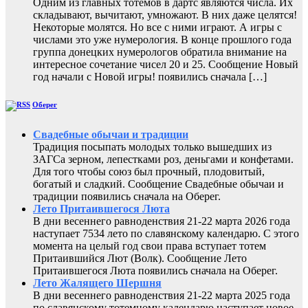
Одним из главных тотемов в дартс являются числа. Их
складывают, вычитают, умножают. В них даже целятся!
Некоторые молятся. Но все с ними играют. А игры с
числами это уже нумерология. В конце прошлого года
группа донецких нумерологов обратила внимание на
интересное сочетание чисел 20 и 25. Сообщение Новый
год начали с Новой игры! появились сначала […]
Оберег
Свадебные обычаи и традиции
Традиция посыпать молодых только вышедших из
ЗАГСа зерном, лепестками роз, деньгами и конфетами.
Для того чтобы союз был прочный, плодовитый,
богатый и сладкий. Сообщение Свадебные обычаи и
традиции появились сначала на Оберег.
Лето Притаившегося Люта
В дни весеннего равноденствия 21-22 марта 2026 года
наступает 7534 лето по славянскому календарю. С этого
момента на целый год свои права вступает тотем
Притаившийся Лют (Волк). Сообщение Лето
Притаившегося Люта появились сначала на Оберег.
Лето Жалящего Шершня
В дни весеннего равноденствия 21-22 марта 2025 года
по славянскому тотемному календарю наступает новое