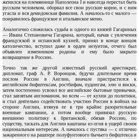
женился на племяннице Наполеона I и навсегда перестал быть
русским человеком, оборвал все свои русские корни, и с ним
угасла и вся демидовская фамилия. А началось-то с малого —
понравилось французское и итальянское меню.
Аналогично сложилась судьба и одного из князей Гагариных
— Ивана Степановича Гагарина, который, начав с увлечения
французской и испанской кухней, принял в конце концов
католичество, вступил даже в орден иезуитов, отчего был
объявлен изменником родины и ему было закрыто
возвращение в Россию.
Точно так же другой известный русский аристократ,
дипломат, граф А. Р. Воронцов, будучи длительное время
послом России в Англии, вначале пристрастился к
английским бифштексам, ростбифам, пудингам, элю и виски,
затем постепенно усвоил все английские бытовые привычки,
стал завзятым англоманом, во всем — от кухни до политики,
и стал деятельно содействовать участию России в войнах на
стороне Англии, втянув ее в три крайне разорительные
военные кампании, а потом вообще привязал русскую
внешнюю политику к британской, обязав Россию, по
существу, таскать для Англии каштаны из огня в ущерб своим
национальным интересам. А началось с пустяка — с отлично
зажаренного на рашпере полуфунтового бычьего бифштекса и