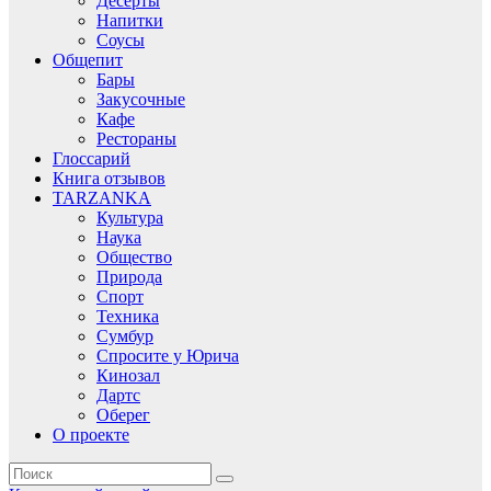
Десерты
Напитки
Соусы
Общепит
Бары
Закусочные
Кафе
Рестораны
Глоссарий
Книга отзывов
TARZANKA
Культура
Наука
Общество
Природа
Спорт
Техника
Сумбур
Спросите у Юрича
Кинозал
Дартс
Оберег
О проекте