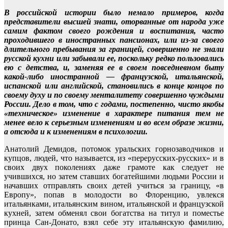
Отправить
В российской истории было немало примеров, когда
представители высшей знати, оторванные от народа уже
самим фактом своего рождения и воспитания, часто
проходившего в иностранных пансионах, или из-за своего
длительного пребывания за границей, совершенно не знали
русской кухни или забывали ее, поскольку редко пользовались
ею с детства, и, заменяя ее в своем повседневном быту
какой-либо иностранной — французской, итальянской,
испанской или английской, становились в конце концов по
своему духу и по своему менталитету совершенно чуждыми
России. Дело в том, что с годами, постепенно, чисто якобы
«техническое» изменение в характере питания тем не
менее вело к серьезным изменениям и во всем образе жизни,
а отсюда и к изменениям в психологии.
Анатолий Демидов, потомок уральских горнозаводчиков и
купцов, людей, что называется, из «перерусских-русских» и в
своих двух поколениях даже грамоте как следует не
учившихся, но затем ставших богатейшими людьми России и
начавших отправлять своих детей учиться за границу, «в
Европу», попав в молодости во Флоренцию, увлекся
итальянками, итальянским вином, итальянской и французской
кухней, затем обменял свои богатства на титул и поместье
принца Сан-Донато, взял себе эту итальянскую фамилию,