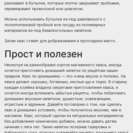
разливают в бутылки, которые плотно закрывают пробками,
перевязывают проволокой или шпагатом.
Можно использовать бутылки из-под шампанского с
полиэтиленовой пробкой или посуду из полимерных
материалов из-под безалкогольных напитков.
Затем квас ставят для дображивания в прохладное место.
Прост и полезен
Несмотря на разнообразие сортов магазинного кваса, иногда
хочется приготовить домашний напиток по рецептам наших
предков. Квас по-домашнему — это очень вкусно и полезно. На
квасе делают окрошку, ботвинью, кислые щи и тюрю. В старину
каждая хозяйка владела секретами приготовления кваса, и
хочется иногда вспомнить забытые рецепты, чтобы побаловать
домашних вкусным напитком, душистым, освежающим,
игристым и ядреным. Давайте поговорим о том, как сделать
квас в домашних условиях, чтобы получилось вкуснее, чем в
магазине. Квас, который сделан из натуральных ингредиентов
без добавления химических добавок, можно давать детям
начиная с пяти лет. Такие напитки полезнее газировки и
фабричного сока, поэтому осваивайте рецепты домашнего кваса