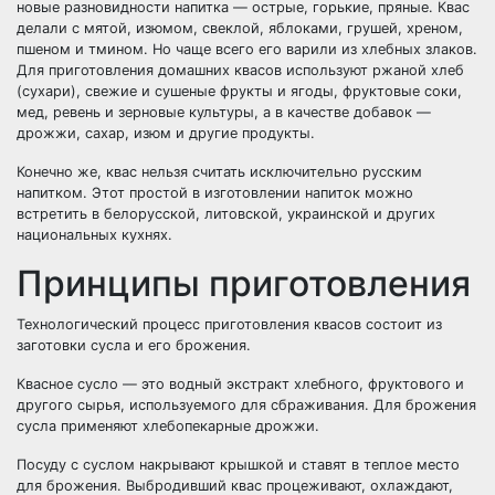
новые разновидности напитка — острые, горькие, пряные. Квас
делали с мятой, изюмом, свеклой, яблоками, грушей, хреном,
пшеном и тмином. Но чаще всего его варили из хлебных злаков.
Для приготовления домашних квасов используют ржаной хлеб
(сухари), свежие и сушеные фрукты и ягоды, фруктовые соки,
мед, ревень и зерновые культуры, а в качестве добавок —
дрожжи, сахар, изюм и другие продукты.
Конечно же, квас нельзя считать исключительно русским
напитком. Этот простой в изготовлении напиток можно
встретить в белорусской, литовской, украинской и других
национальных кухнях.
Принципы приготовления
Технологический процесс приготовления квасов состоит из
заготовки сусла и его брожения.
Квасное сусло — это водный экстракт хлебного, фруктового и
другого сырья, используемого для сбраживания. Для брожения
сусла применяют хлебопекарные дрожжи.
Посуду с суслом накрывают крышкой и ставят в теплое место
для брожения. Выбродивший квас процеживают, охлаждают,