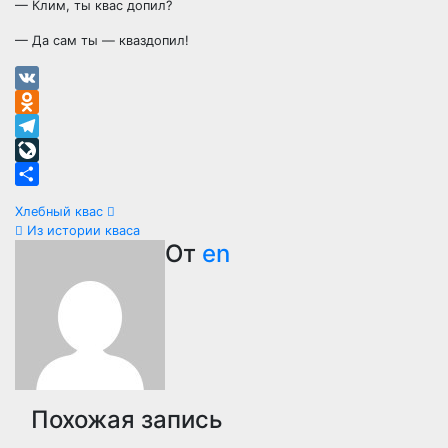
— Клим, ты квас допил?
— Да сам ты — кваздопил!
VK
Odnoklassniki
Telegram
LiveJournal
Отправить
Навигация
Хлебный квас
Из истории кваса
по
От
en
записям
Похожая запись