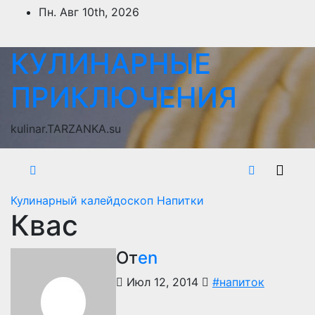
Перейти
Пн. Авг 10th, 2026
к
содержимому
КУЛИНАРНЫЕ
ПРИКЛЮЧЕНИЯ
kulinar.TARZANKA.su
Кулинарный калейдоскоп
Напитки
Квас
От
en
Июл 12, 2014
#напиток