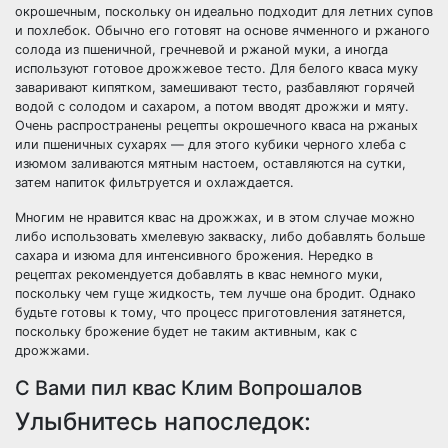
окрошечным, поскольку он идеально подходит для летних супов
и похлебок. Обычно его готовят на основе ячменного и ржаного
солода из пшеничной, гречневой и ржаной муки, а иногда
используют готовое дрожжевое тесто. Для белого кваса муку
заваривают кипятком, замешивают тесто, разбавляют горячей
водой с солодом и сахаром, а потом вводят дрожжи и мяту.
Очень распространены рецепты окрошечного кваса на ржаных
или пшеничных сухарях — для этого кубики черного хлеба с
изюмом заливаются мятным настоем, оставляются на сутки,
затем напиток фильтруется и охлаждается.
Многим не нравится квас на дрожжах, и в этом случае можно
либо использовать хмелевую закваску, либо добавлять больше
сахара и изюма для интенсивного брожения. Нередко в
рецептах рекомендуется добавлять в квас немного муки,
поскольку чем гуще жидкость, тем лучше она бродит. Однако
будьте готовы к тому, что процесс приготовления затянется,
поскольку брожение будет не таким активным, как с
дрожжами.
С Вами пил квас Клим Вопрошалов
Улыбнитесь напоследок: