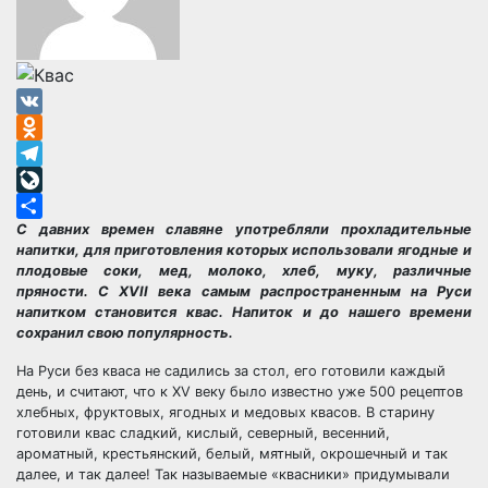
VK
Odnoklassniki
Telegram
LiveJournal
С давних времен славяне употребляли прохладительные
Отправить
напитки, для приготовления которых использовали ягодные и
плодовые соки, мед, молоко, хлеб, муку, различные
пряности. С XVII века самым распространенным на Руси
напитком становится квас. Напиток и до нашего времени
сохранил свою популярность.
На Руси без кваса не садились за стол, его готовили каждый
день, и считают, что к XV веку было известно уже 500 рецептов
хлебных, фруктовых, ягодных и медовых квасов. В старину
готовили квас сладкий, кислый, северный, весенний,
ароматный, крестьянский, белый, мятный, окрошечный и так
далее, и так далее! Так называемые «квасники» придумывали