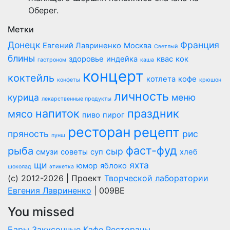
Оберег.
Метки
Донецк
Франция
Евгений Лавриненко
Москва
Светлый
блины
здоровье
индейка
квас
кок
гастроном
каша
концерт
коктейль
котлета
кофе
конфеты
крюшон
личность
курица
меню
лекарственные продукты
напиток
праздник
мясо
пиво
пирог
ресторан
рецепт
пряность
рис
пунш
фаст-фуд
рыба
сыр
смузи
советы
суп
хлеб
щи
яхта
юмор
яблоко
шоколад
этикетка
(c) 2012-2026 | Проект
Творческой лаборатории
Евгения Лавриненко
| 009BE
You missed
Бары
Закусочные
Кафе
Рестораны