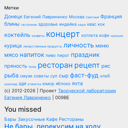
Метки
Донецк
Франция
Евгений Лавриненко
Москва
Светлый
блины
здоровье
индейка
квас
кок
гастроном
каша
концерт
коктейль
котлета
кофе
конфеты
крюшон
личность
курица
меню
лекарственные продукты
напиток
праздник
мясо
пиво
пирог
ресторан
рецепт
пряность
рис
пунш
фаст-фуд
рыба
сыр
смузи
советы
суп
хлеб
щи
яхта
юмор
яблоко
шоколад
этикетка
(c) 2012-2026 | Проект
Творческой лаборатории
Евгения Лавриненко
| 009BE
You missed
Бары
Закусочные
Кафе
Рестораны
Не бары, перекусим на ходу