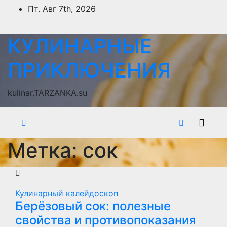
Перейти
Пт. Авг 7th, 2026
к
содержимому
КУЛИНАРНЫЕ
ПРИКЛЮЧЕНИЯ
kulinar.TARZANKA.su
Метка:
сок
Кулинарный калейдоскоп
Берёзовый сок: полезные
свойства и противопоказания