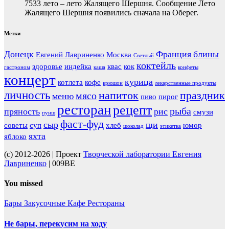
7533 лето – лето Жалящего Шершня. Сообщение Лето
Жалящего Шершня появились сначала на Оберег.
Метки
Донецк
Франция
блины
Евгений Лавриненко
Москва
Светлый
коктейль
здоровье
индейка
квас
кок
гастроном
каша
конфеты
концерт
курица
котлета
кофе
крюшон
лекарственные продукты
личность
напиток
праздник
мясо
меню
пиво
пирог
ресторан
рецепт
рыба
пряность
рис
смузи
пунш
фаст-фуд
сыр
щи
советы
суп
хлеб
юмор
шоколад
этикетка
яхта
яблоко
(c) 2012-2026 | Проект
Творческой лаборатории Евгения
Лавриненко
| 009BE
You missed
Бары
Закусочные
Кафе
Рестораны
Не бары, перекусим на ходу