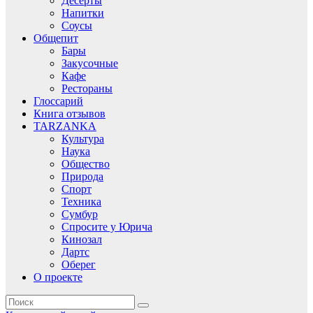
Десерты
Напитки
Соусы
Общепит
Бары
Закусочные
Кафе
Рестораны
Глоссарий
Книга отзывов
TARZANKA
Культура
Наука
Общество
Природа
Спорт
Техника
Сумбур
Спросите у Юрича
Кинозал
Дартс
Оберег
О проекте