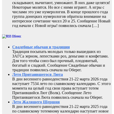
складывают, вычитают, умножают. В них даже целятся!
Некоторые молятся. Но все с ними играют. А игры с
числами это уже нумерология. В конце прошлого года
группа донецких нумерологов обратила внимание на
интересное сочетание чисел 20 и 25. Сообщение Новый
год начали с Новой игры! появились сначала […]
Оберег
Свадебные обычаи и традиции
Традиция посыпать молодых только вышедших из
ЗАГСа зерном, лепестками роз, деньгами и конфетами.
Для того чтобы союз был прочный, плодовитый,
богатый и сладкий. Сообщение Свадебные обычаи и
традиции появились сначала на Оберег.
Лето Притаившегося Люта
В дни весеннего равноденствия 21-22 марта 2026 года
наступает 7534 лето по славянскому календарю. С этого
момента на целый год свои права вступает тотем
Притаившийся Лют (Волк). Сообщение Лето
Притаившегося Люта появились сначала на Оберег.
Лето Жалящего Шершня
В дни весеннего равноденствия 21-22 марта 2025 года
по славянскому тотемному календарю наступает новое