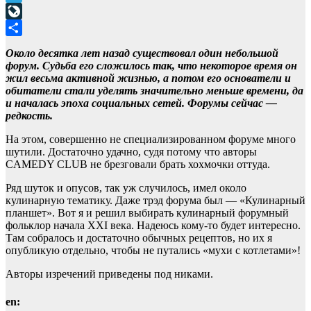
Telegram
LiveJournal
Отправить
Около десятка лет назад существовал один небольшой
форум. Судьба его сложилось так, что некоторое время он
жил весьма активной жизнью, а потом его основатели и
обитатели стали уделять значительно меньше времени, да
и началась эпоха социальных сетей. Форумы сейчас —
редкость.
На этом, совершенно не специализированном форуме много
шутили. Достаточно удачно, судя потому что авторы
CAMEDY CLUB не брезговали брать хохмочки оттуда.
Ряд шуток и опусов, так уж случилось, имел около
кулинарную тематику. Даже трэд форума был — «Кулинарный
планшет». Вот я и решил выбирать кулинарный форумный
фольклор начала XXI века. Надеюсь кому-то будет интересно.
Там собралось и достаточно обычных рецептов, но их я
опубликую отдельно, чтобы не путались «мухи с котлетами»!
Авторы изречений приведены под никами.
en: