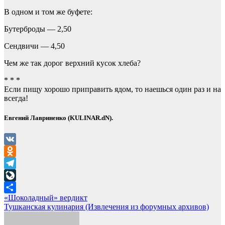
В одном и том же буфете:
Бутерброды — 2,50
Сендвичи — 4,50
Чем же так дорог верхний кусок хлеба?
* * *
Если пищу хорошо приправить ядом, то наешься один раз и на
всегда!
Евгений Лавриненко (KULINAR.dN).
VK
Odnoklassniki
Telegram
LiveJournal
Навигация
«Шоколадный» вердикт
Отправить
Тушканская кулинария (Извлечения из форумных архивов)
по