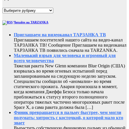
Рубрики
Читайте на TARZANKA
Приглашаем на видеоканал ТАРЗАНКА ТВ
Приглашаем посетителей нашего сайта на видео-канал
ТАРЗАНКА ТВ! Сообщение Приглашаем на видеоканал
ТАРЗАНКА ТВ появились сначала на TARZANKA.
Маленький взрыв для человека и огромный для
всего человечества
Тяжелая ракета New Glenn компании Blue Origin (США)
взорвалась во время огневых испытаний перед
запланированным на следующую неделю запуском.
Специалисты сообщили об «аномалии» во время
статического прожига. Авария произошла в момент,
когда компания Джеффа Безоса только начала
приближаться к статусу второго полноценного
оператора тяжелых частично многоразовых ракет после
Space X, а сама ракета должна была […]
Финик превращается в пальму быстрее, чем могли
подумать: хитрость с косточкой, о которой мало кто
знает
Вырастить собственную финиковую пальму из обычной