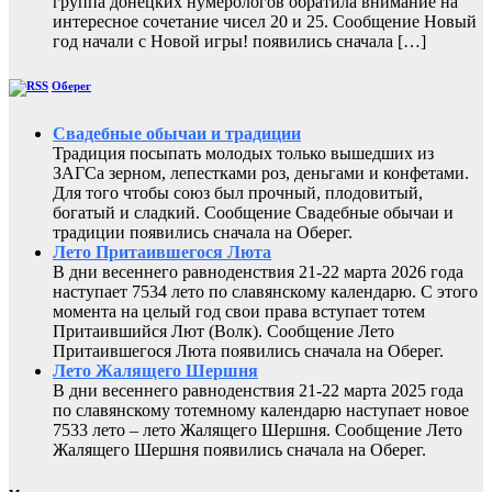
группа донецких нумерологов обратила внимание на
интересное сочетание чисел 20 и 25. Сообщение Новый
год начали с Новой игры! появились сначала […]
Оберег
Свадебные обычаи и традиции
Традиция посыпать молодых только вышедших из
ЗАГСа зерном, лепестками роз, деньгами и конфетами.
Для того чтобы союз был прочный, плодовитый,
богатый и сладкий. Сообщение Свадебные обычаи и
традиции появились сначала на Оберег.
Лето Притаившегося Люта
В дни весеннего равноденствия 21-22 марта 2026 года
наступает 7534 лето по славянскому календарю. С этого
момента на целый год свои права вступает тотем
Притаившийся Лют (Волк). Сообщение Лето
Притаившегося Люта появились сначала на Оберег.
Лето Жалящего Шершня
В дни весеннего равноденствия 21-22 марта 2025 года
по славянскому тотемному календарю наступает новое
7533 лето – лето Жалящего Шершня. Сообщение Лето
Жалящего Шершня появились сначала на Оберег.