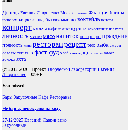
Метки
Донецк
Франция
блины
Евгений Лавриненко
Москва
Светлый
коктейль
здоровье
индейка
квас
кок
гастроном
каша
конфеты
концерт
курица
котлета
кофе
крюшон
лекарственные продукты
личность
напиток
праздник
мясо
меню
пиво
пирог
ресторан
рецепт
рыба
пряность
рис
смузи
пунш
фаст-фуд
сыр
щи
советы
суп
хлеб
юмор
шоколад
этикетка
яхта
яблоко
(c) 2012-2026 | Проект
Творческой лаборатории Евгения
Лавриненко
| 009BE
You missed
Бары
Закусочные
Кафе
Рестораны
Не бары, перекусим на ходу
27/12/2025
Евгений Лавриненко
Закусочные