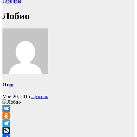
Гарниры
Лобио
От
en
Май 20, 2015
#фасоль
VK
Odnoklassniki
Telegram