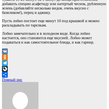
добавить специю асафетиду или натертый чеснок, рубленную
зелень (добавляйте несколько видов, очень вкусно с
базиликом!), перец и аджику.
Пусть лобио постоит еще минут 10 под крышкой и можно
раскладывать по тарелкам.
Лобио замечательно и в холодном виде. Когда лобио
настоится, оно становится еще вкусней. Лобио может
подаваться и как самостоятельное блюда, и как гарнир.
VK
Odnoklassniki
Telegram
LiveJournal
Навигация
Пряный рис
Отправить
по
записям