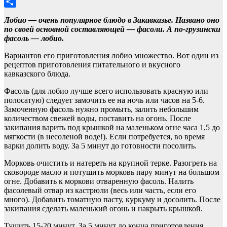
LiveJournal
Отправить
Лобио — очень популярное блюдо в Закавказье. Названо оно
по своей основной составляющей — фасоли. А по-грузински
фасоль — лобио.
Вариантов его приготовления лобио множество. Вот один из
рецептов приготовления питательного и вкусного
кавказского блюда.
Фасоль (для лобио лучше всего использовать красную или
полосатую) следует замочить ее на ночь или часов на 5-6.
Замоченную фасоль нужно промыть, залить небольшим
количеством свежей воды, поставить на огонь. После
закипания варить под крышкой на маленьком огне часа 1,5 до
мягкости (в несоленой воде!). Если потребуется, во время
варки долить воду. За 5 минут до готовности посолить.
Морковь очистить и натереть на крупной терке. Разогреть на
сковороде масло и потушить морковь пару минут на большом
огне. Добавить к моркови отваренную фасоль. Налить
фасолевый отвар из кастрюли (весь или часть, если его
много). Добавить томатную пасту, куркуму и досолить. После
закипания сделать маленький огонь и накрыть крышкой.
Тушить 15-20 минут. За 5 минут до конца приготовления