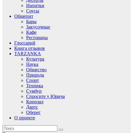
Десерты
Напитки
Соусы
Общепит
Бары
Закусочные
Кафе
Рестораны
Глоссарий
Книга отзывов
TARZANKA
Культура
Наука
Общество
Природа
Спорт
Техника
Сумбур
Спросите у Юрича
Кинозал
Дартс
Оберег
О проекте