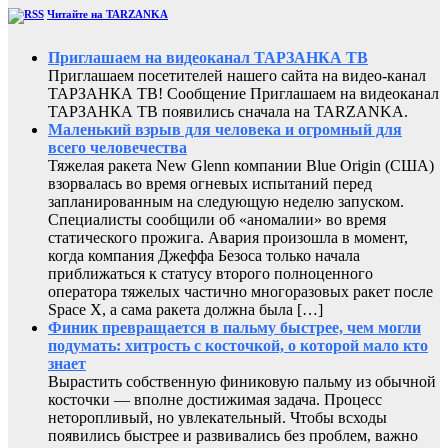
Читайте на TARZANKA
Приглашаем на видеоканал ТАРЗАНКА ТВ
Приглашаем посетителей нашего сайта на видео-канал
ТАРЗАНКА ТВ! Сообщение Приглашаем на видеоканал
ТАРЗАНКА ТВ появились сначала на TARZANKA.
Маленький взрыв для человека и огромный для
всего человечества
Тяжелая ракета New Glenn компании Blue Origin (США)
взорвалась во время огневых испытаний перед
запланированным на следующую неделю запуском.
Специалисты сообщили об «аномалии» во время
статического прожига. Авария произошла в момент,
когда компания Джеффа Безоса только начала
приближаться к статусу второго полноценного
оператора тяжелых частично многоразовых ракет после
Space X, а сама ракета должна была […]
Финик превращается в пальму быстрее, чем могли
подумать: хитрость с косточкой, о которой мало кто
знает
Вырастить собственную финиковую пальму из обычной
косточки — вполне достижимая задача. Процесс
неторопливый, но увлекательный. Чтобы всходы
появились быстрее и развивались без проблем, важно