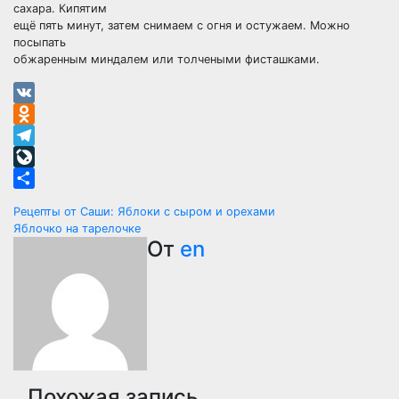
сахара. Кипятим
ещё пять минут, затем снимаем с огня и остужаем. Можно
посыпать
обжаренным миндалем или толчеными фисташками.
VK
Odnoklassniki
Telegram
LiveJournal
Отправить
Навигация
Рецепты от Саши: Яблоки с сыром и орехами
Яблочко на тарелочке
по
От
en
записям
Похожая запись