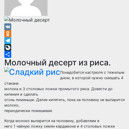
VK
Odnoklassniki
Telegram
LiveJournal
Молочный десерт из риса.
Отправить
Понадобится кастрюля с тяжелым
дном, в которой нужно смешать 4
стакана
молока и 3 столовых ложки промытого риса. Довести до
кипения и сделать
огонь поменьше. Далее кипятить, пока на половину не выпарится
молоко,
периодически помешивая.
Когда молоко выпарится на половину, добавляем в
него 1 чайную ложку семян кардамона и 4 столовых ложки