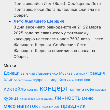
Притаившийся Лют (Волк). Сообщение Лето
Притаившегося Люта появились сначала на
Оберег.
Лето Жалящего Шершня
В дни весеннего равноденствия 21-22 марта
2025 года по славянскому тотемному
календарю наступает новое 7533 лето – лето
Жалящего Шершня. Сообщение Лето
Жалящего Шершня появились сначала на
Оберег.
Метки
Донецк
Франция
Евгений Лавриненко
Москва
Светлый
блины
здоровье
индейка
квас
кок
гастроном
каша
концерт
коктейль
котлета
кофе
конфеты
крюшон
личность
курица
меню
лекарственные продукты
напиток
праздник
мясо
пиво
пирог