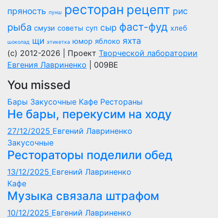
ресторан
рецепт
пряность
рис
пунш
фаст-фуд
рыба
сыр
смузи
советы
суп
хлеб
щи
яхта
юмор
яблоко
шоколад
этикетка
(c) 2012-2026 | Проект
Творческой лаборатории
Евгения Лавриненко
| 009BE
You missed
Бары
Закусочные
Кафе
Рестораны
Не бары, перекусим на ходу
27/12/2025
Евгений Лавриненко
Закусочные
Рестораторы поделили обед
13/12/2025
Евгений Лавриненко
Кафе
Музыка связала штрафом
10/12/2025
Евгений Лавриненко