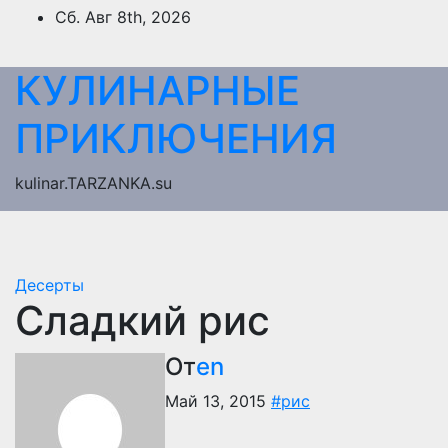
Перейти
Сб. Авг 8th, 2026
к
содержимому
КУЛИНАРНЫЕ
ПРИКЛЮЧЕНИЯ
kulinar.TARZANKA.su
Десерты
Сладкий рис
От
en
Май 13, 2015
#рис