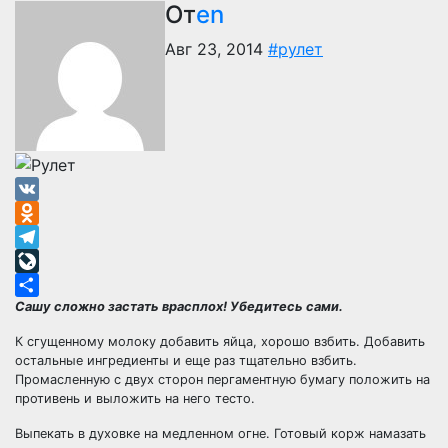
От
en
Авг 23, 2014
#рулет
VK
Odnoklassniki
Telegram
LiveJournal
Сашу сложно застать врасплох! Убедитесь сами.
Отправить
К сгущенному молоку добавить яйца, хорошо взбить. Добавить
остальные ингредиенты и еще раз тщательно взбить.
Промасленную с двух сторон пергаментную бумагу положить на
противень и выложить на него тесто.
Выпекать в духовке на медленном огне. Готовый корж намазать