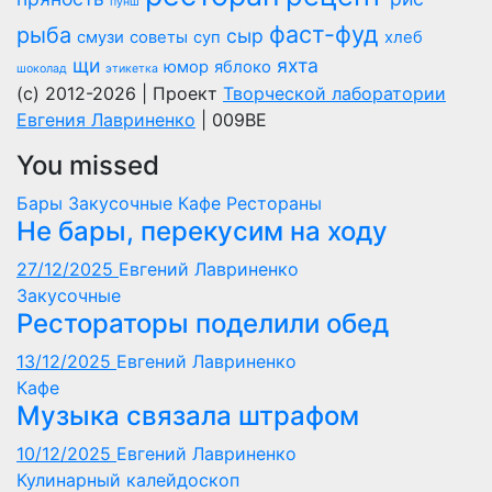
пунш
фаст-фуд
рыба
сыр
смузи
советы
суп
хлеб
щи
яхта
юмор
яблоко
шоколад
этикетка
(c) 2012-2026 | Проект
Творческой лаборатории
Евгения Лавриненко
| 009BE
You missed
Бары
Закусочные
Кафе
Рестораны
Не бары, перекусим на ходу
27/12/2025
Евгений Лавриненко
Закусочные
Рестораторы поделили обед
13/12/2025
Евгений Лавриненко
Кафе
Музыка связала штрафом
10/12/2025
Евгений Лавриненко
Кулинарный калейдоскоп