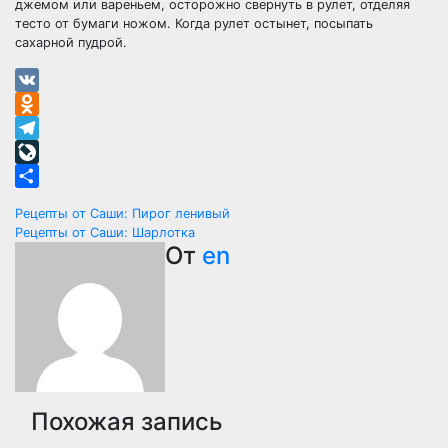
джемом или вареньем, осторожно свернуть в рулет, отделяя
тесто от бумаги ножом. Когда рулет остынет, посыпать
сахарной пудрой.
VK
Odnoklassniki
Telegram
LiveJournal
Отправить
Навигация
Рецепты от Саши: Пирог ленивый
Рецепты от Саши: Шарлотка
по
От
en
записям
Похожая запись