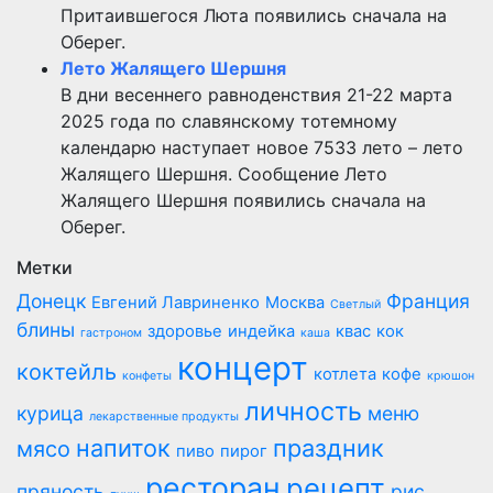
Притаившегося Люта появились сначала на
Оберег.
Лето Жалящего Шершня
В дни весеннего равноденствия 21-22 марта
2025 года по славянскому тотемному
календарю наступает новое 7533 лето – лето
Жалящего Шершня. Сообщение Лето
Жалящего Шершня появились сначала на
Оберег.
Метки
Донецк
Франция
Евгений Лавриненко
Москва
Светлый
блины
здоровье
индейка
квас
кок
гастроном
каша
концерт
коктейль
котлета
кофе
конфеты
крюшон
личность
курица
меню
лекарственные продукты
напиток
праздник
мясо
пиво
пирог
ресторан
рецепт
пряность
рис