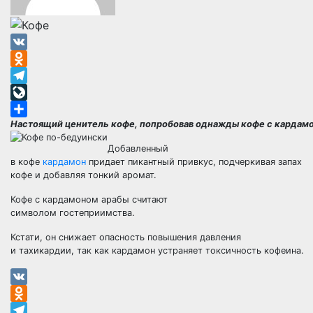
VK
Odnoklassniki
Telegram
LiveJournal
Настоящий ценитель кофе, попробовав однажды кофе с кардамо
Отправить
Добавленный
в кофе
кардамон
придает пикантный привкус, подчеркивая запах
кофе и добавляя тонкий аромат.
Кофе с кардамоном арабы считают
символом гостеприимства.
Кстати, он снижает опасность повышения давления
и тахикардии, так как кардамон устраняет токсичность кофеина.
VK
Odnoklassniki