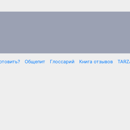
отовить?
Общепит
Глоссарий
Книга отзывов
TARZ