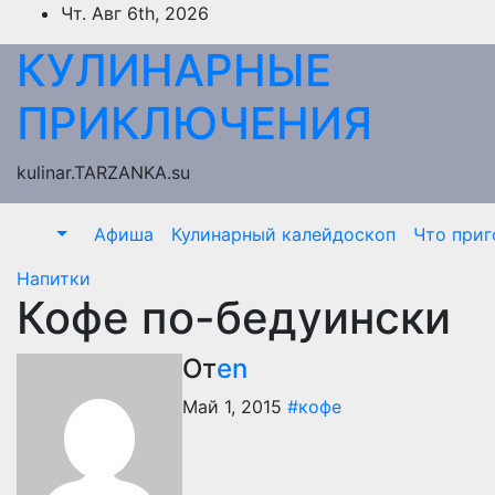
Перейти
Чт. Авг 6th, 2026
к
КУЛИНАРНЫЕ
содержимому
ПРИКЛЮЧЕНИЯ
kulinar.TARZANKA.su
Афиша
Кулинарный калейдоскоп
Что приг
Напитки
Кофе по-бедуински
От
en
Май 1, 2015
#кофе