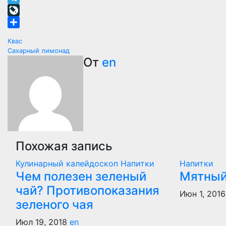
Telegram
LiveJournal
Отправить
Навигация
Квас
Сахарный лимонад
по
От
en
записям
Похожая запись
Кулинарный калейдоскоп
Напитки
Напитки
Чем полезен зеленый
Мятный
чай? Противопоказания
Июн 1, 201
зеленого чая
Июл 19, 2018
en