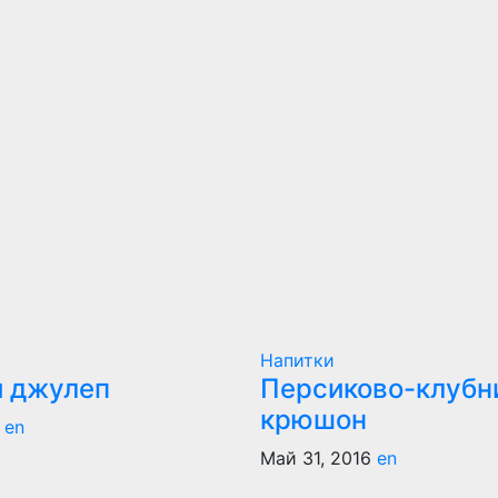
Напитки
 джулеп
Персиково-клубн
крюшон
6
en
Май 31, 2016
en